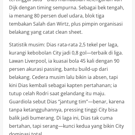
Dijk dengan timing sempurna. Sebagai bek tengah,
ia menang 80 persen duel udara, blok tiga
tembakan Salah dan Wirtz, plus pimpin organisasi
belakang yang catat clean sheet.
Statistik musim: Dias rata-rata 2,5 tekel per laga,
kurangi kebobolan City jadi 0,8 gol—terbaik di liga.
Lawan Liverpool, ia kuasai bola 45 kali dengan 90
persen akurasi passing, bantu build-up dari
belakang. Cedera musim lalu bikin ia absen, tapi
kini Dias kembali sebagai kapten pertahanan; ia
tutup celah Rodri saat gelandang itu maju.
Guardiola sebut Dias “jantung tim”—benar, karena
tanpa ketangguhannya, pressing tinggi City bisa
balik jadi bumerang. Di laga ini, Dias tak cuma
bertahan, tapi serang—kunci kedua yang bikin City
dominasi total.