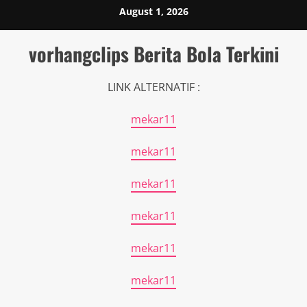
Skip
August 1, 2026
to
content
vorhangclips Berita Bola Terkini
LINK ALTERNATIF :
mekar11
mekar11
mekar11
mekar11
mekar11
mekar11