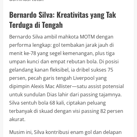
Bernardo Silva: Kreativitas yang Tak
Terduga di Tengah
Bernardo Silva ambil mahkota MOTM dengan
performa lengkap: gol tembakan jarak jauh di
menit ke-78 yang segel kemenangan, plus tiga
umpan kunci dan empat rebutan bola. Di posisi
gelandang kanan fleksibel, ia dribel sukses 75
persen, pecah garis tengah Liverpool yang
dipimpin Alexis Mac Allister—satu assist potensial
untuk sundulan Dias lahir dari passing tajamnya.
Silva sentuh bola 68 kali, ciptakan peluang
terbanyak di skuad dengan visi passing 82 persen
akurat.
Musim ini, Silva kontribusi enam gol dan delapan