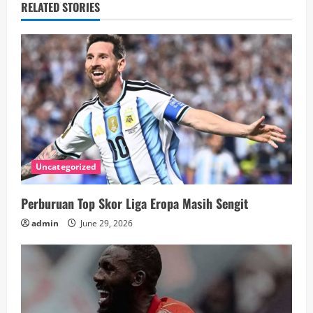
RELATED STORIES
Uncategorized
Perburuan Top Skor Liga Eropa Masih Sengit
admin
June 29, 2026