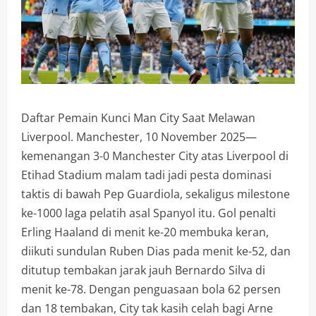
Daftar Pemain Kunci Man City Saat Melawan
Liverpool. Manchester, 10 November 2025—
kemenangan 3-0 Manchester City atas Liverpool di
Etihad Stadium malam tadi jadi pesta dominasi
taktis di bawah Pep Guardiola, sekaligus milestone
ke-1000 laga pelatih asal Spanyol itu. Gol penalti
Erling Haaland di menit ke-20 membuka keran,
diikuti sundulan Ruben Dias pada menit ke-52, dan
ditutup tembakan jarak jauh Bernardo Silva di
menit ke-78. Dengan penguasaan bola 62 persen
dan 18 tembakan, City tak kasih celah bagi Arne