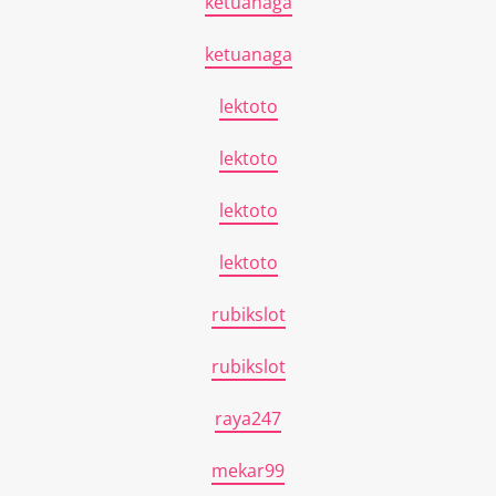
ketuanaga
ketuanaga
lektoto
lektoto
lektoto
lektoto
rubikslot
rubikslot
raya247
mekar99