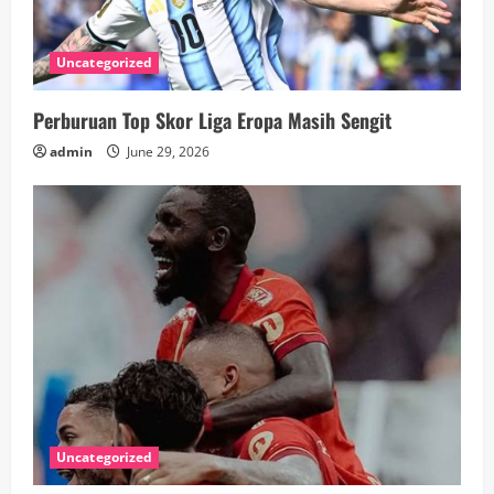
Uncategorized
Perburuan Top Skor Liga Eropa Masih Sengit
admin
June 29, 2026
Uncategorized