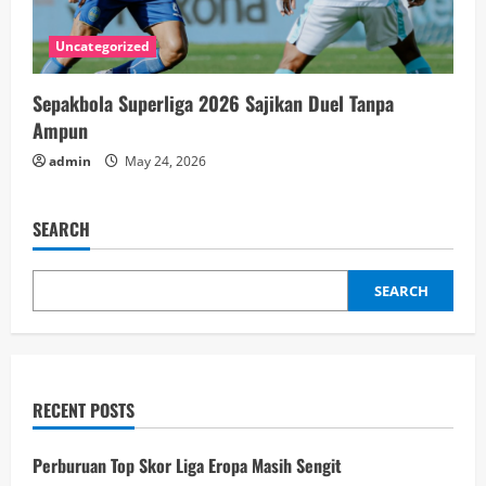
Uncategorized
Sepakbola Superliga 2026 Sajikan Duel Tanpa
Ampun
admin
May 24, 2026
SEARCH
SEARCH
RECENT POSTS
Perburuan Top Skor Liga Eropa Masih Sengit