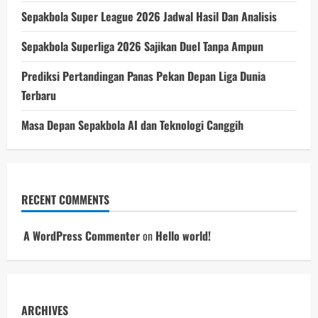
Sepakbola Super League 2026 Jadwal Hasil Dan Analisis
Sepakbola Superliga 2026 Sajikan Duel Tanpa Ampun
Prediksi Pertandingan Panas Pekan Depan Liga Dunia
Terbaru
Masa Depan Sepakbola AI dan Teknologi Canggih
RECENT COMMENTS
A WordPress Commenter
on
Hello world!
ARCHIVES