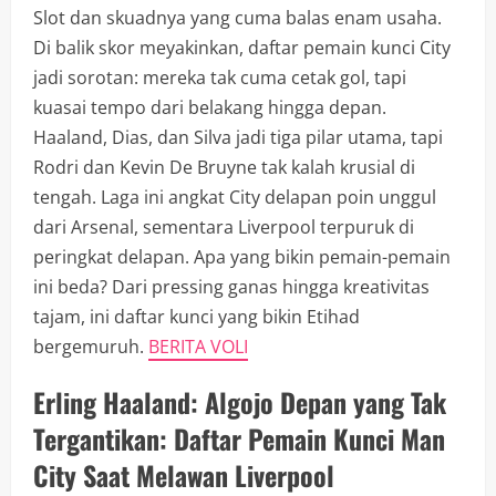
Slot dan skuadnya yang cuma balas enam usaha.
Di balik skor meyakinkan, daftar pemain kunci City
jadi sorotan: mereka tak cuma cetak gol, tapi
kuasai tempo dari belakang hingga depan.
Haaland, Dias, dan Silva jadi tiga pilar utama, tapi
Rodri dan Kevin De Bruyne tak kalah krusial di
tengah. Laga ini angkat City delapan poin unggul
dari Arsenal, sementara Liverpool terpuruk di
peringkat delapan. Apa yang bikin pemain-pemain
ini beda? Dari pressing ganas hingga kreativitas
tajam, ini daftar kunci yang bikin Etihad
bergemuruh.
BERITA VOLI
Erling Haaland: Algojo Depan yang Tak
Tergantikan: Daftar Pemain Kunci Man
City Saat Melawan Liverpool