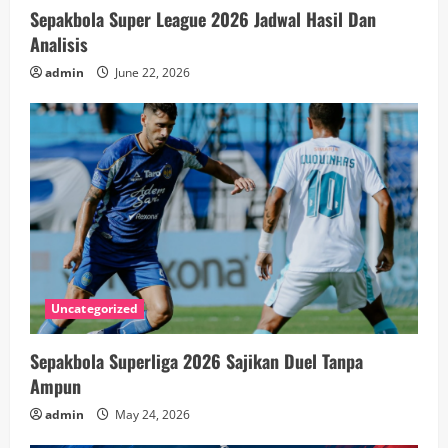
Sepakbola Super League 2026 Jadwal Hasil Dan
Analisis
admin
June 22, 2026
Uncategorized
Sepakbola Superliga 2026 Sajikan Duel Tanpa
Ampun
admin
May 24, 2026