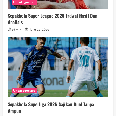
Uncategorized
Sepakbola Super League 2026 Jadwal Hasil Dan
Analisis
admin
June 22, 2026
Uncategorized
Sepakbola Superliga 2026 Sajikan Duel Tanpa
Ampun