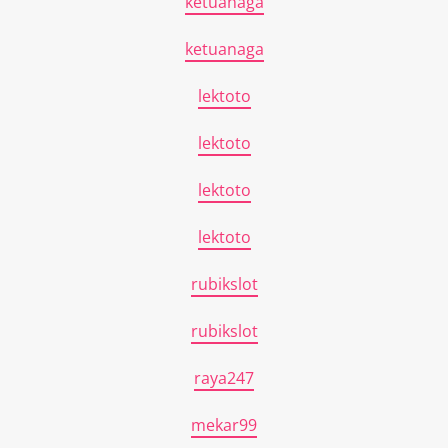
ketuanaga
ketuanaga
lektoto
lektoto
lektoto
lektoto
rubikslot
rubikslot
raya247
mekar99