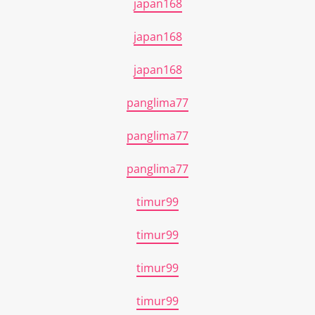
japan168
japan168
japan168
panglima77
panglima77
panglima77
timur99
timur99
timur99
timur99