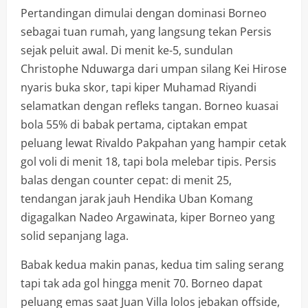
Pertandingan dimulai dengan dominasi Borneo
sebagai tuan rumah, yang langsung tekan Persis
sejak peluit awal. Di menit ke-5, sundulan
Christophe Nduwarga dari umpan silang Kei Hirose
nyaris buka skor, tapi kiper Muhamad Riyandi
selamatkan dengan refleks tangan. Borneo kuasai
bola 55% di babak pertama, ciptakan empat
peluang lewat Rivaldo Pakpahan yang hampir cetak
gol voli di menit 18, tapi bola melebar tipis. Persis
balas dengan counter cepat: di menit 25,
tendangan jarak jauh Hendika Uban Komang
digagalkan Nadeo Argawinata, kiper Borneo yang
solid sepanjang laga.
Babak kedua makin panas, kedua tim saling serang
tapi tak ada gol hingga menit 70. Borneo dapat
peluang emas saat Juan Villa lolos jebakan offside,