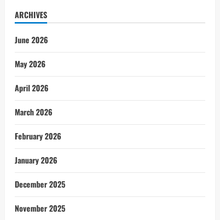
ARCHIVES
June 2026
May 2026
April 2026
March 2026
February 2026
January 2026
December 2025
November 2025