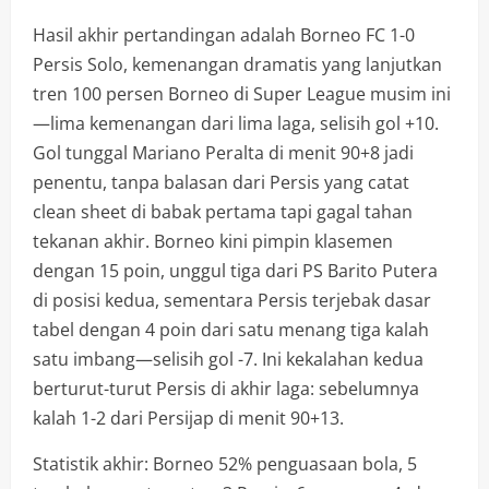
Hasil akhir pertandingan adalah Borneo FC 1-0
Persis Solo, kemenangan dramatis yang lanjutkan
tren 100 persen Borneo di Super League musim ini
—lima kemenangan dari lima laga, selisih gol +10.
Gol tunggal Mariano Peralta di menit 90+8 jadi
penentu, tanpa balasan dari Persis yang catat
clean sheet di babak pertama tapi gagal tahan
tekanan akhir. Borneo kini pimpin klasemen
dengan 15 poin, unggul tiga dari PS Barito Putera
di posisi kedua, sementara Persis terjebak dasar
tabel dengan 4 poin dari satu menang tiga kalah
satu imbang—selisih gol -7. Ini kekalahan kedua
berturut-turut Persis di akhir laga: sebelumnya
kalah 1-2 dari Persijap di menit 90+13.
Statistik akhir: Borneo 52% penguasaan bola, 5