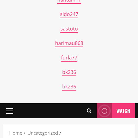
sido247
sastoto
harimau868
furla77
bk236
bk236
WATCH
Primary
Menu
Home
Uncategorized