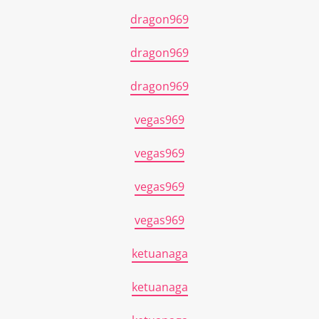
dragon969
dragon969
dragon969
vegas969
vegas969
vegas969
vegas969
ketuanaga
ketuanaga