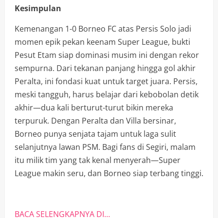
Kesimpulan
Kemenangan 1-0 Borneo FC atas Persis Solo jadi
momen epik pekan keenam Super League, bukti
Pesut Etam siap dominasi musim ini dengan rekor
sempurna. Dari tekanan panjang hingga gol akhir
Peralta, ini fondasi kuat untuk target juara. Persis,
meski tangguh, harus belajar dari kebobolan detik
akhir—dua kali berturut-turut bikin mereka
terpuruk. Dengan Peralta dan Villa bersinar,
Borneo punya senjata tajam untuk laga sulit
selanjutnya lawan PSM. Bagi fans di Segiri, malam
itu milik tim yang tak kenal menyerah—Super
League makin seru, dan Borneo siap terbang tinggi.
BACA SELENGKAPNYA DI…