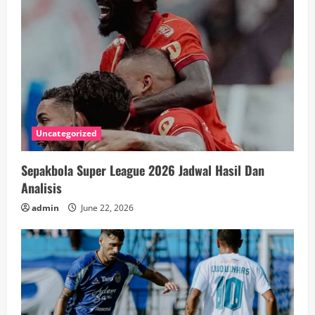
Uncategorized
Sepakbola Super League 2026 Jadwal Hasil Dan
Analisis
admin
June 22, 2026