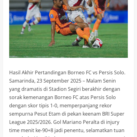
Hasil Akhir Pertandingan Borneo FC vs Persis Solo.
Samarinda, 23 September 2025 – Malam Senin
yang dramatis di Stadion Segiri berakhir dengan
sorak kemenangan Borneo FC atas Persis Solo
dengan skor tipis 1-0, memperpanjang rekor
sempurna Pesut Etam di pekan keenam BRI Super
League 2025/2026. Gol Mariano Peralta di injury
time menit ke-90+8 jadi penentu, selamatkan tuan