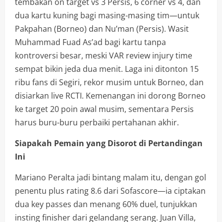
tembakan on target vs 3 Persis, 6 corner vs 4, dan
dua kartu kuning bagi masing-masing tim—untuk
Pakpahan (Borneo) dan Nu’man (Persis). Wasit
Muhammad Fuad As’ad bagi kartu tanpa
kontroversi besar, meski VAR review injury time
sempat bikin jeda dua menit. Laga ini ditonton 15
ribu fans di Segiri, rekor musim untuk Borneo, dan
disiarkan live RCTI. Kemenangan ini dorong Borneo
ke target 20 poin awal musim, sementara Persis
harus buru-buru perbaiki pertahanan akhir.
Siapakah Pemain yang Disorot di Pertandingan
Ini
Mariano Peralta jadi bintang malam itu, dengan gol
penentu plus rating 8.6 dari Sofascore—ia ciptakan
dua key passes dan menang 60% duel, tunjukkan
insting finisher dari gelandang serang. Juan Villa,