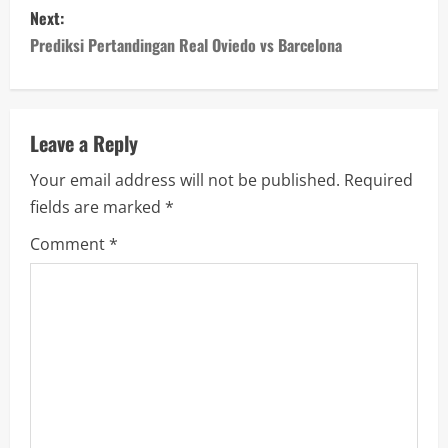
s
Next:
Prediksi Pertandingan Real Oviedo vs Barcelona
t
n
a
Leave a Reply
Your email address will not be published.
Required
v
fields are marked
*
i
Comment
*
g
a
t
i
o