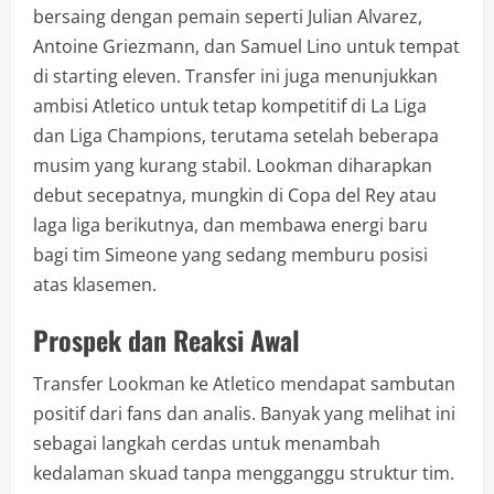
bersaing dengan pemain seperti Julian Alvarez,
Antoine Griezmann, dan Samuel Lino untuk tempat
di starting eleven. Transfer ini juga menunjukkan
ambisi Atletico untuk tetap kompetitif di La Liga
dan Liga Champions, terutama setelah beberapa
musim yang kurang stabil. Lookman diharapkan
debut secepatnya, mungkin di Copa del Rey atau
laga liga berikutnya, dan membawa energi baru
bagi tim Simeone yang sedang memburu posisi
atas klasemen.
Prospek dan Reaksi Awal
Transfer Lookman ke Atletico mendapat sambutan
positif dari fans dan analis. Banyak yang melihat ini
sebagai langkah cerdas untuk menambah
kedalaman skuad tanpa mengganggu struktur tim.