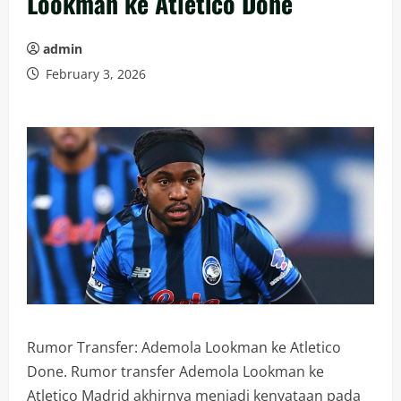
Lookman ke Atletico Done
admin
February 3, 2026
Rumor Transfer: Ademola Lookman ke Atletico
Done. Rumor transfer Ademola Lookman ke
Atletico Madrid akhirnya menjadi kenyataan pada