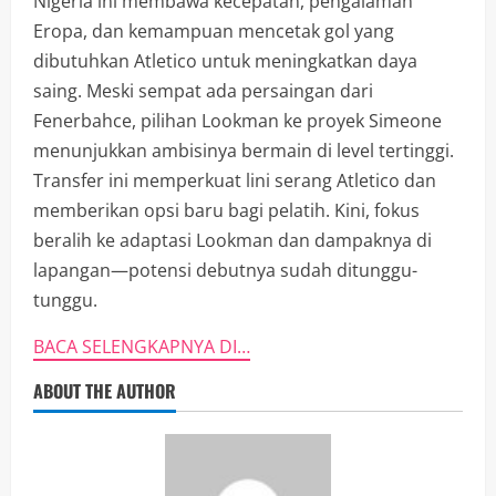
Nigeria ini membawa kecepatan, pengalaman
Eropa, dan kemampuan mencetak gol yang
dibutuhkan Atletico untuk meningkatkan daya
saing. Meski sempat ada persaingan dari
Fenerbahce, pilihan Lookman ke proyek Simeone
menunjukkan ambisinya bermain di level tertinggi.
Transfer ini memperkuat lini serang Atletico dan
memberikan opsi baru bagi pelatih. Kini, fokus
beralih ke adaptasi Lookman dan dampaknya di
lapangan—potensi debutnya sudah ditunggu-
tunggu.
BACA SELENGKAPNYA DI…
ABOUT THE AUTHOR