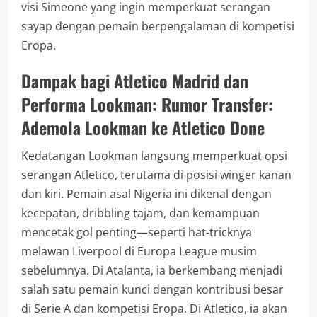
visi Simeone yang ingin memperkuat serangan
sayap dengan pemain berpengalaman di kompetisi
Eropa.
Dampak bagi Atletico Madrid dan
Performa Lookman: Rumor Transfer:
Ademola Lookman ke Atletico Done
Kedatangan Lookman langsung memperkuat opsi
serangan Atletico, terutama di posisi winger kanan
dan kiri. Pemain asal Nigeria ini dikenal dengan
kecepatan, dribbling tajam, dan kemampuan
mencetak gol penting—seperti hat-tricknya
melawan Liverpool di Europa League musim
sebelumnya. Di Atalanta, ia berkembang menjadi
salah satu pemain kunci dengan kontribusi besar
di Serie A dan kompetisi Eropa. Di Atletico, ia akan