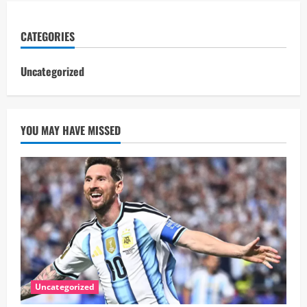
CATEGORIES
Uncategorized
YOU MAY HAVE MISSED
Uncategorized