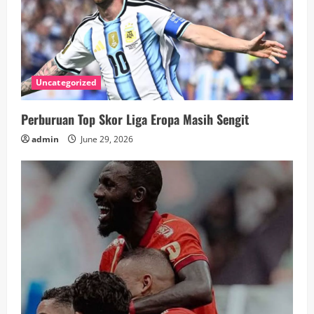
Uncategorized
Perburuan Top Skor Liga Eropa Masih Sengit
admin
June 29, 2026