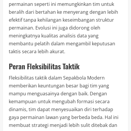
permainan seperti ini memungkinkan tim untuk
beralih dari bertahan ke menyerang dengan lebih
efektif tanpa kehilangan keseimbangan struktur
permainan. Evolusi ini juga didorong oleh
meningkatnya kualitas analisis data yang
membantu pelatih dalam mengambil keputusan
taktis secara lebih akurat.
Peran Fleksibilitas Taktik
Fleksibilitas taktik dalam Sepakbola Modern
memberikan keuntungan besar bagi tim yang
mampu menguasainya dengan baik. Dengan
kemampuan untuk mengubah formasi secara
dinamis, tim dapat menyesuaikan diri terhadap
gaya permainan lawan yang berbeda beda. Hal ini
membuat strategi menjadi lebih sulit ditebak dan