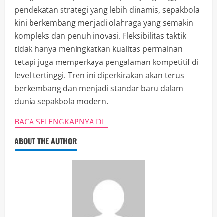
pendekatan strategi yang lebih dinamis, sepakbola
kini berkembang menjadi olahraga yang semakin
kompleks dan penuh inovasi. Fleksibilitas taktik
tidak hanya meningkatkan kualitas permainan
tetapi juga memperkaya pengalaman kompetitif di
level tertinggi. Tren ini diperkirakan akan terus
berkembang dan menjadi standar baru dalam
dunia sepakbola modern.
BACA SELENGKAPNYA DI..
ABOUT THE AUTHOR