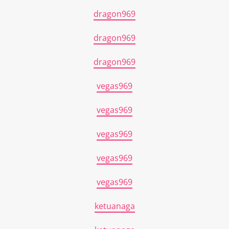
dragon969
dragon969
dragon969
vegas969
vegas969
vegas969
vegas969
vegas969
ketuanaga