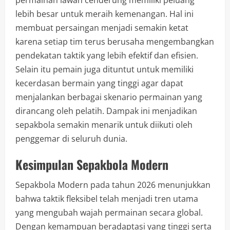
lebih besar untuk meraih kemenangan. Hal ini
membuat persaingan menjadi semakin ketat
karena setiap tim terus berusaha mengembangkan
pendekatan taktik yang lebih efektif dan efisien.
Selain itu pemain juga dituntut untuk memiliki
kecerdasan bermain yang tinggi agar dapat
menjalankan berbagai skenario permainan yang
dirancang oleh pelatih. Dampak ini menjadikan
sepakbola semakin menarik untuk diikuti oleh
penggemar di seluruh dunia.
Kesimpulan Sepakbola Modern
Sepakbola Modern pada tahun 2026 menunjukkan
bahwa taktik fleksibel telah menjadi tren utama
yang mengubah wajah permainan secara global.
Dengan kemampuan beradaptasi yang tinggi serta