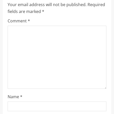
v
Your email address will not be published.
Required
i
fields are marked
*
g
Comment
*
a
t
i
o
n
Name
*