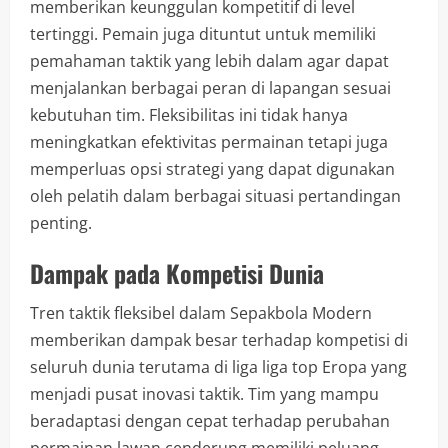
memberikan keunggulan kompetitif di level
tertinggi. Pemain juga dituntut untuk memiliki
pemahaman taktik yang lebih dalam agar dapat
menjalankan berbagai peran di lapangan sesuai
kebutuhan tim. Fleksibilitas ini tidak hanya
meningkatkan efektivitas permainan tetapi juga
memperluas opsi strategi yang dapat digunakan
oleh pelatih dalam berbagai situasi pertandingan
penting.
Dampak pada Kompetisi Dunia
Tren taktik fleksibel dalam Sepakbola Modern
memberikan dampak besar terhadap kompetisi di
seluruh dunia terutama di liga liga top Eropa yang
menjadi pusat inovasi taktik. Tim yang mampu
beradaptasi dengan cepat terhadap perubahan
permainan lawan cenderung memiliki peluang