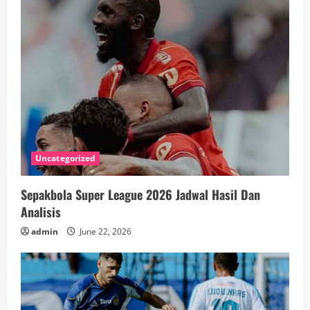
Uncategorized
Sepakbola Super League 2026 Jadwal Hasil Dan
Analisis
admin
June 22, 2026