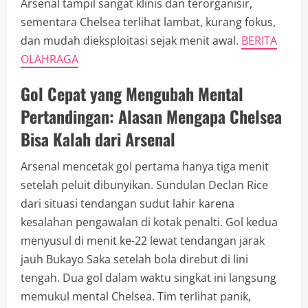
Arsenal tampil sangat klinis dan terorganisir,
sementara Chelsea terlihat lambat, kurang fokus,
dan mudah dieksploitasi sejak menit awal.
BERITA
OLAHRAGA
Gol Cepat yang Mengubah Mental
Pertandingan: Alasan Mengapa Chelsea
Bisa Kalah dari Arsenal
Arsenal mencetak gol pertama hanya tiga menit
setelah peluit dibunyikan. Sundulan Declan Rice
dari situasi tendangan sudut lahir karena
kesalahan pengawalan di kotak penalti. Gol kedua
menyusul di menit ke-22 lewat tendangan jarak
jauh Bukayo Saka setelah bola direbut di lini
tengah. Dua gol dalam waktu singkat ini langsung
memukul mental Chelsea. Tim terlihat panik,