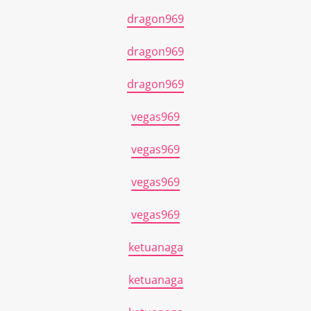
dragon969
dragon969
dragon969
vegas969
vegas969
vegas969
vegas969
ketuanaga
ketuanaga