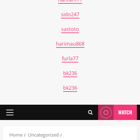
sido247
sastoto
harimau868
furla77
bk236
bk236
WATCH
Primary
Menu
Home
Uncategorized