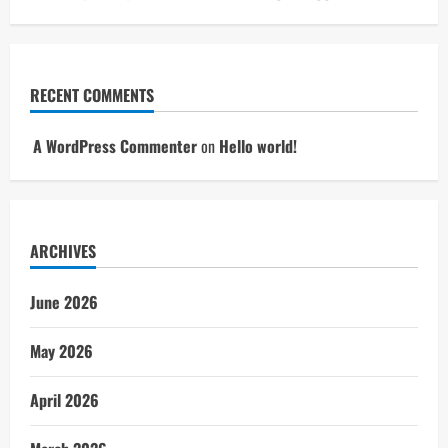
RECENT COMMENTS
A WordPress Commenter
on
Hello world!
ARCHIVES
June 2026
May 2026
April 2026