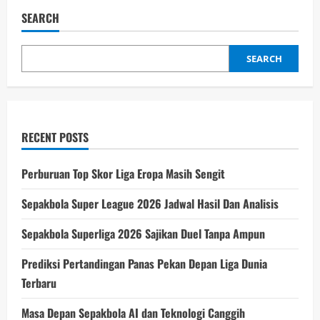
SEARCH
SEARCH
RECENT POSTS
Perburuan Top Skor Liga Eropa Masih Sengit
Sepakbola Super League 2026 Jadwal Hasil Dan Analisis
Sepakbola Superliga 2026 Sajikan Duel Tanpa Ampun
Prediksi Pertandingan Panas Pekan Depan Liga Dunia
Terbaru
Masa Depan Sepakbola AI dan Teknologi Canggih