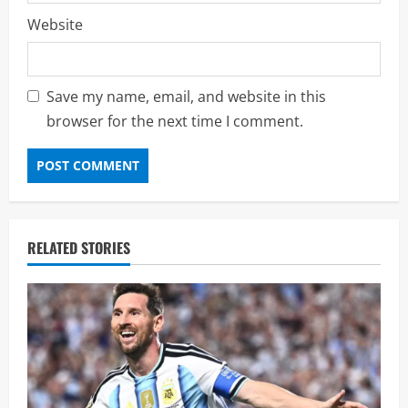
Website
Save my name, email, and website in this
browser for the next time I comment.
RELATED STORIES