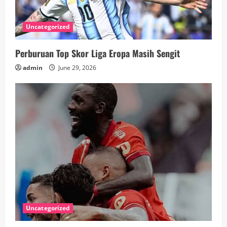
Uncategorized
Perburuan Top Skor Liga Eropa Masih Sengit
admin
June 29, 2026
Uncategorized