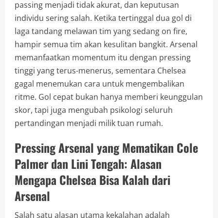
passing menjadi tidak akurat, dan keputusan
individu sering salah. Ketika tertinggal dua gol di
laga tandang melawan tim yang sedang on fire,
hampir semua tim akan kesulitan bangkit. Arsenal
memanfaatkan momentum itu dengan pressing
tinggi yang terus-menerus, sementara Chelsea
gagal menemukan cara untuk mengembalikan
ritme. Gol cepat bukan hanya memberi keunggulan
skor, tapi juga mengubah psikologi seluruh
pertandingan menjadi milik tuan rumah.
Pressing Arsenal yang Mematikan Cole
Palmer dan Lini Tengah: Alasan
Mengapa Chelsea Bisa Kalah dari
Arsenal
Salah satu alasan utama kekalahan adalah