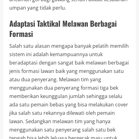
umpan yang tidak perlu.
Adaptasi Taktikal Melawan Berbagai
Formasi
Salah satu alasan mengapa banyak pelatih memilih
sistem ini adalah kemampuannya untuk
beradaptasi dengan sangat baik melawan berbagai
jenis formasi lawan baik yang menggunakan satu
atau dua penyerang. Melawan tim yang
menggunakan dua penyerang formasi tiga bek
memberikan keunggulan jumlah sehingga selalu
ada satu pemain bebas yang bisa melakukan cover
jika salah satu rekannya dilewati oleh pemain
lawan. Sedangkan melawan tim yang hanya
menggunakan satu penyerang salah satu bek
tengah bisa lebih leluasa bergerak maju untuk