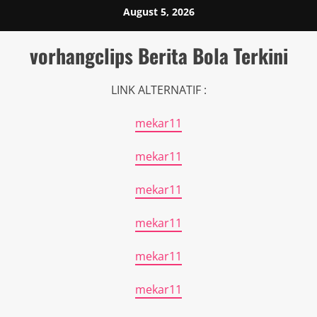
Skip
August 5, 2026
to
content
vorhangclips Berita Bola Terkini
LINK ALTERNATIF :
mekar11
mekar11
mekar11
mekar11
mekar11
mekar11