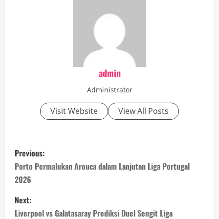
admin
Administrator
Visit Website
View All Posts
P
Previous:
o
Porto Permalukan Arouca dalam Lanjutan Liga Portugal
2026
s
Next:
t
Liverpool vs Galatasaray Prediksi Duel Sengit Liga