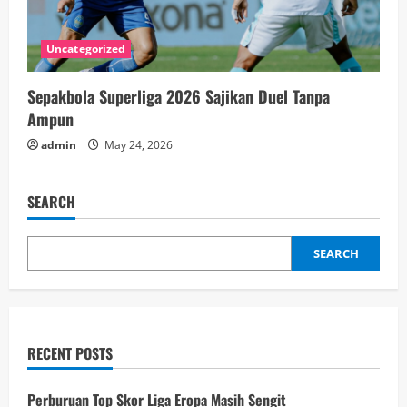
Uncategorized
Sepakbola Superliga 2026 Sajikan Duel Tanpa
Ampun
admin
May 24, 2026
SEARCH
SEARCH
RECENT POSTS
Perburuan Top Skor Liga Eropa Masih Sengit