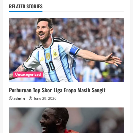
RELATED STORIES
Uncategorized
Perburuan Top Skor Liga Eropa Masih Sengit
admin
June 29, 2026