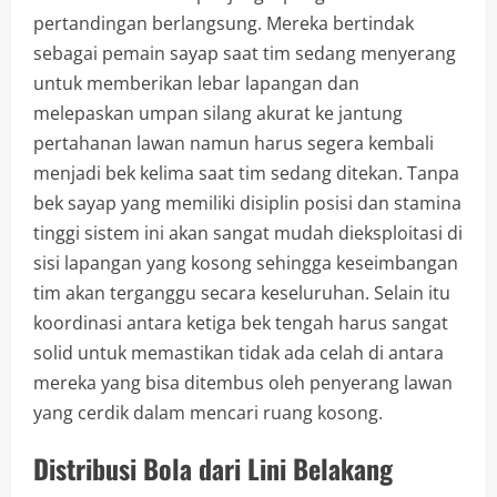
pertandingan berlangsung. Mereka bertindak
sebagai pemain sayap saat tim sedang menyerang
untuk memberikan lebar lapangan dan
melepaskan umpan silang akurat ke jantung
pertahanan lawan namun harus segera kembali
menjadi bek kelima saat tim sedang ditekan. Tanpa
bek sayap yang memiliki disiplin posisi dan stamina
tinggi sistem ini akan sangat mudah dieksploitasi di
sisi lapangan yang kosong sehingga keseimbangan
tim akan terganggu secara keseluruhan. Selain itu
koordinasi antara ketiga bek tengah harus sangat
solid untuk memastikan tidak ada celah di antara
mereka yang bisa ditembus oleh penyerang lawan
yang cerdik dalam mencari ruang kosong.
Distribusi Bola dari Lini Belakang