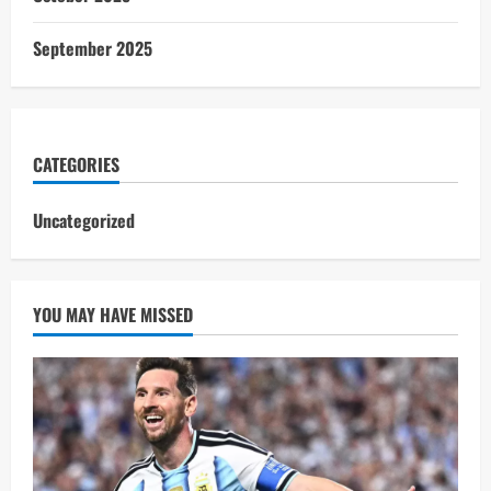
September 2025
CATEGORIES
Uncategorized
YOU MAY HAVE MISSED