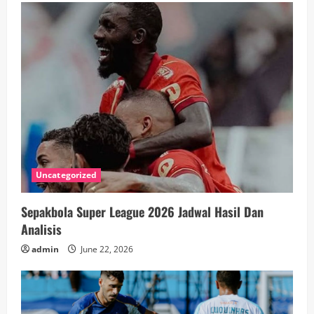
Uncategorized
Sepakbola Super League 2026 Jadwal Hasil Dan
Analisis
admin
June 22, 2026