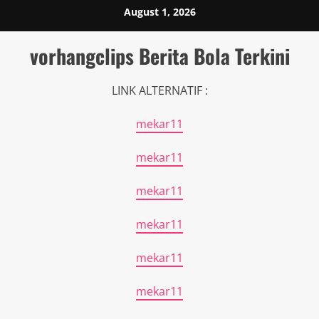
Skip
August 1, 2026
to
content
vorhangclips Berita Bola Terkini
LINK ALTERNATIF :
mekar11
mekar11
mekar11
mekar11
mekar11
mekar11