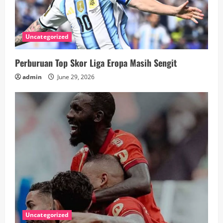
Uncategorized
Perburuan Top Skor Liga Eropa Masih Sengit
admin
June 29, 2026
Uncategorized