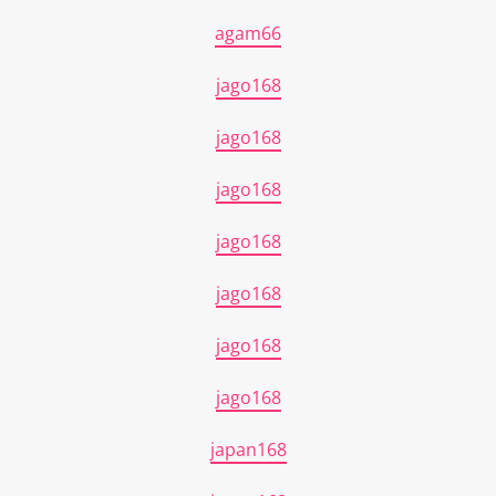
agam66
jago168
jago168
jago168
jago168
jago168
jago168
jago168
japan168