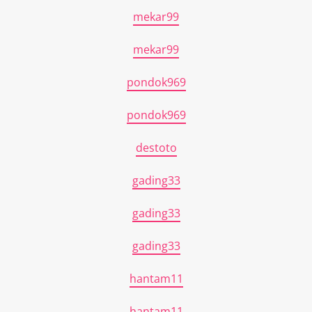
mekar99
mekar99
pondok969
pondok969
destoto
gading33
gading33
gading33
hantam11
hantam11