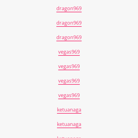
dragon969
dragon969
dragon969
vegas969
vegas969
vegas969
vegas969
ketuanaga
ketuanaga