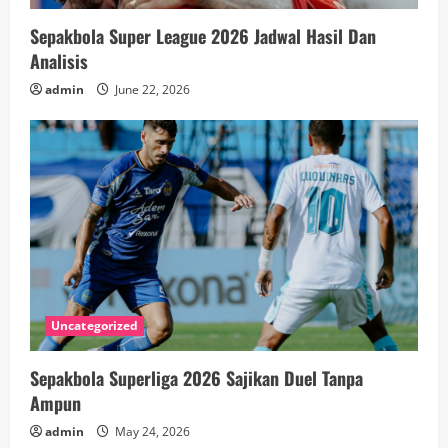
Sepakbola Super League 2026 Jadwal Hasil Dan
Analisis
admin
June 22, 2026
Uncategorized
Sepakbola Superliga 2026 Sajikan Duel Tanpa
Ampun
admin
May 24, 2026