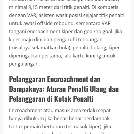
minimal 9,15 meter dari titik penalti. Di kompetisi
dengan VAR, asisten wasit posisi sejajar titik penalti
untuk awasi offside rebound, sementara VAR
tangani encroachment kiper dan goal/no goal. Jika
kiper maju dini dan pengaruhi tendangan
(misalnya selamatkan bola), penalti diulang; kiper
diperingatkan pertama, lalu kartu kuning untuk
pengulangan.
Pelanggaran Encroachment dan
Dampaknya: Aturan Penalti Ulang dan
Pelanggaran di Kotak Penalti
Encroachment atau masuk area terlalu cepat
hanya dihukum jika benar-benar berdampak.
Untuk pemain bertahan (termasuk kiper): jika