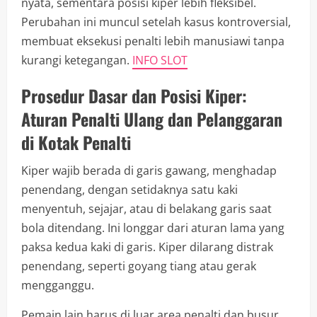
nyata, sementara posisi kiper lebih fleksibel.
Perubahan ini muncul setelah kasus kontroversial,
membuat eksekusi penalti lebih manusiawi tanpa
kurangi ketegangan.
INFO SLOT
Prosedur Dasar dan Posisi Kiper:
Aturan Penalti Ulang dan Pelanggaran
di Kotak Penalti
Kiper wajib berada di garis gawang, menghadap
penendang, dengan setidaknya satu kaki
menyentuh, sejajar, atau di belakang garis saat
bola ditendang. Ini longgar dari aturan lama yang
paksa kedua kaki di garis. Kiper dilarang distrak
penendang, seperti goyang tiang atau gerak
mengganggu.
Pemain lain harus di luar area penalti dan busur,