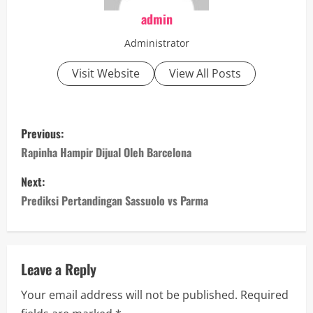
admin
Administrator
Visit Website
View All Posts
P
Previous:
o
Rapinha Hampir Dijual Oleh Barcelona
s
Next:
Prediksi Pertandingan Sassuolo vs Parma
t
n
a
Leave a Reply
Your email address will not be published.
Required
v