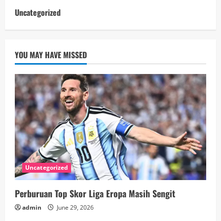
Uncategorized
YOU MAY HAVE MISSED
Uncategorized
Perburuan Top Skor Liga Eropa Masih Sengit
admin
June 29, 2026