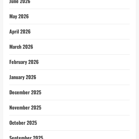
June 2026
May 2026
April 2026
March 2026
February 2026
January 2026
December 2025
November 2025
October 2025
September 2025