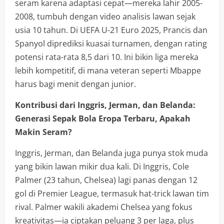
seram karena adaptasi cepat—mereka lahir 2005-
2008, tumbuh dengan video analisis lawan sejak
usia 10 tahun. Di UEFA U-21 Euro 2025, Prancis dan
Spanyol diprediksi kuasai turnamen, dengan rating
potensi rata-rata 8,5 dari 10. Ini bikin liga mereka
lebih kompetitif, di mana veteran seperti Mbappe
harus bagi menit dengan junior.
Kontribusi dari Inggris, Jerman, dan Belanda:
Generasi Sepak Bola Eropa Terbaru, Apakah
Makin Seram?
Inggris, Jerman, dan Belanda juga punya stok muda
yang bikin lawan mikir dua kali. Di Inggris, Cole
Palmer (23 tahun, Chelsea) lagi panas dengan 12
gol di Premier League, termasuk hat-trick lawan tim
rival. Palmer wakili akademi Chelsea yang fokus
kreativitas—ia ciptakan peluang 3 per laga, plus