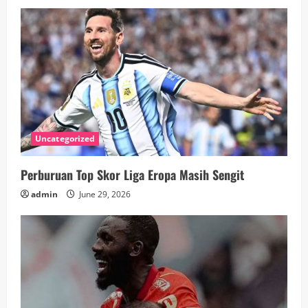
Uncategorized
Perburuan Top Skor Liga Eropa Masih Sengit
admin
June 29, 2026