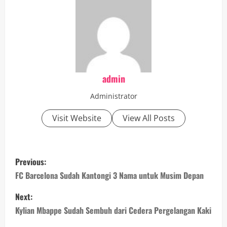
admin
Administrator
Visit Website
View All Posts
P
Previous:
o
FC Barcelona Sudah Kantongi 3 Nama untuk Musim Depan
s
Next:
Kylian Mbappe Sudah Sembuh dari Cedera Pergelangan Kaki
t