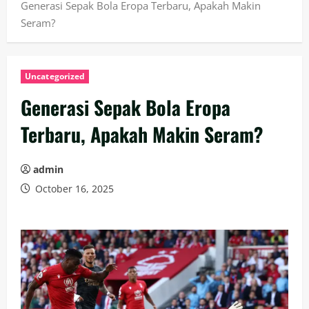
Generasi Sepak Bola Eropa Terbaru, Apakah Makin
Seram?
Uncategorized
Generasi Sepak Bola Eropa
Terbaru, Apakah Makin Seram?
admin
October 16, 2025