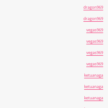
dragon969
dragon969
vegas969
vegas969
vegas969
vegas969
ketuanaga
ketuanaga
ketuanaga