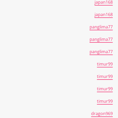
japan168
japan168
panglima77
panglima77
panglima77
timur99
timur99
timur99
timur99
dragon969