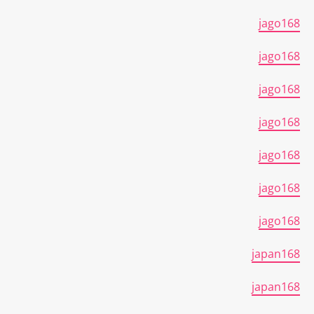
jago168
jago168
jago168
jago168
jago168
jago168
jago168
japan168
japan168