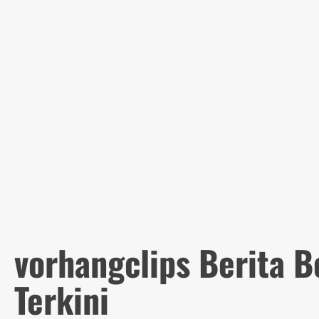
vorhangclips Berita B
Terkini