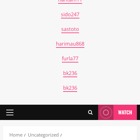
sido247
sastoto
harimau868
furla77
bk236
bk236
WATCH
Primary
Menu
Home
Uncategorized