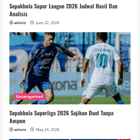
Sepakbola Super League 2026 Jadwal Hasil Dan
Analisis
admin
June 22, 2026
Uncategorized
Sepakbola Superliga 2026 Sajikan Duel Tanpa
Ampun
admin
May 24, 2026