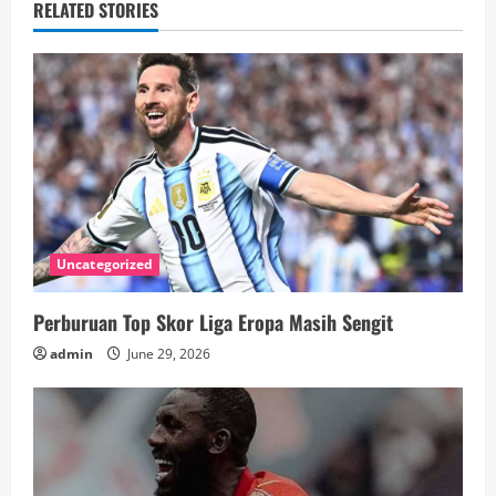
RELATED STORIES
Uncategorized
Perburuan Top Skor Liga Eropa Masih Sengit
admin
June 29, 2026