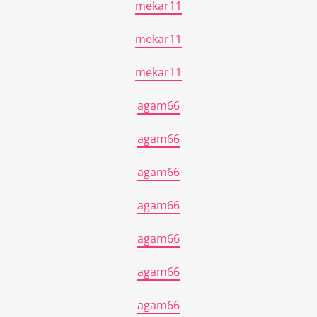
mekar11
mekar11
mekar11
agam66
agam66
agam66
agam66
agam66
agam66
agam66