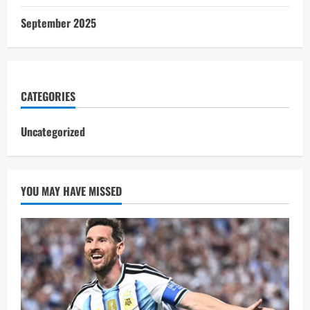
September 2025
CATEGORIES
Uncategorized
YOU MAY HAVE MISSED