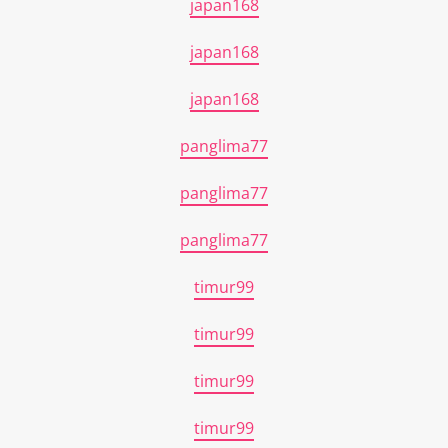
japan168
japan168
japan168
panglima77
panglima77
panglima77
timur99
timur99
timur99
timur99