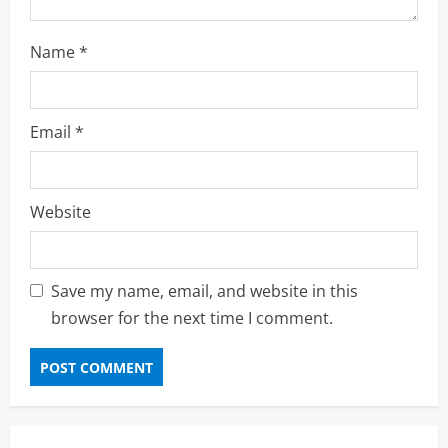
Name
*
Email
*
Website
Save my name, email, and website in this
browser for the next time I comment.