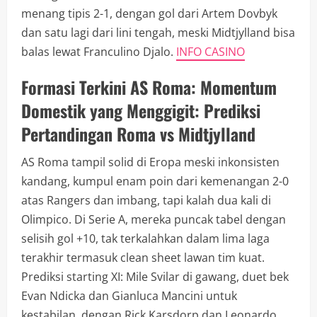
menang tipis 2-1, dengan gol dari Artem Dovbyk
dan satu lagi dari lini tengah, meski Midtjylland bisa
balas lewat Franculino Djalo.
INFO CASINO
Formasi Terkini AS Roma: Momentum
Domestik yang Menggigit: Prediksi
Pertandingan Roma vs Midtjylland
AS Roma tampil solid di Eropa meski inkonsisten
kandang, kumpul enam poin dari kemenangan 2-0
atas Rangers dan imbang, tapi kalah dua kali di
Olimpico. Di Serie A, mereka puncak tabel dengan
selisih gol +10, tak terkalahkan dalam lima laga
terakhir termasuk clean sheet lawan tim kuat.
Prediksi starting XI: Mile Svilar di gawang, duet bek
Evan Ndicka dan Gianluca Mancini untuk
kestabilan, dengan Rick Karsdorp dan Leonardo