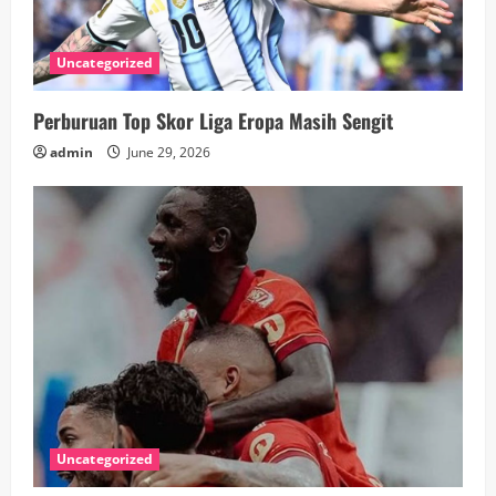
Uncategorized
Perburuan Top Skor Liga Eropa Masih Sengit
admin
June 29, 2026
Uncategorized