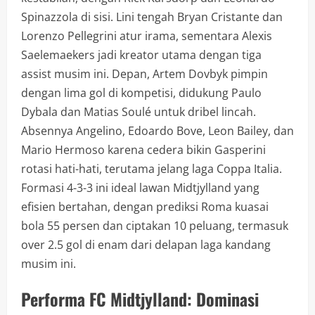
Spinazzola di sisi. Lini tengah Bryan Cristante dan
Lorenzo Pellegrini atur irama, sementara Alexis
Saelemaekers jadi kreator utama dengan tiga
assist musim ini. Depan, Artem Dovbyk pimpin
dengan lima gol di kompetisi, didukung Paulo
Dybala dan Matias Soulé untuk dribel lincah.
Absennya Angelino, Edoardo Bove, Leon Bailey, dan
Mario Hermoso karena cedera bikin Gasperini
rotasi hati-hati, terutama jelang laga Coppa Italia.
Formasi 4-3-3 ini ideal lawan Midtjylland yang
efisien bertahan, dengan prediksi Roma kuasai
bola 55 persen dan ciptakan 10 peluang, termasuk
over 2.5 gol di enam dari delapan laga kandang
musim ini.
Performa FC Midtjylland: Dominasi