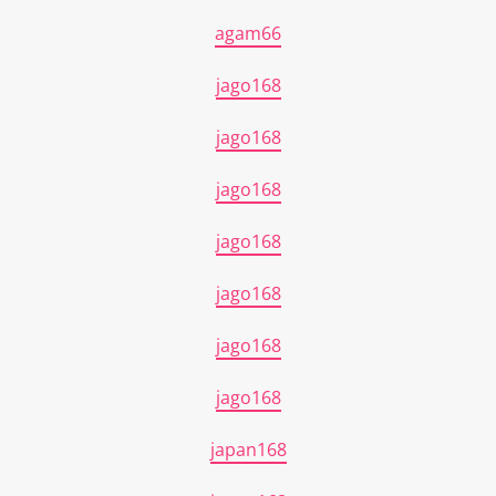
agam66
jago168
jago168
jago168
jago168
jago168
jago168
jago168
japan168