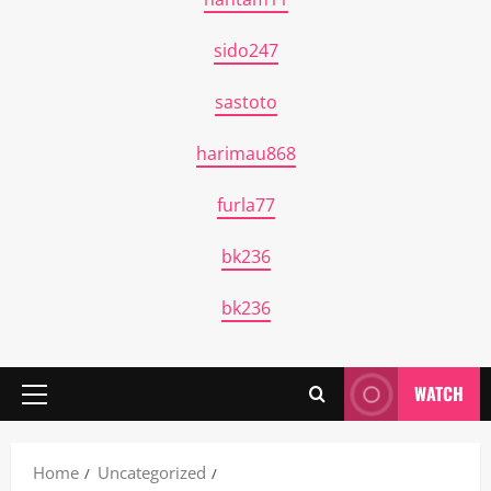
sido247
sastoto
harimau868
furla77
bk236
bk236
WATCH
Primary
Menu
Home
Uncategorized