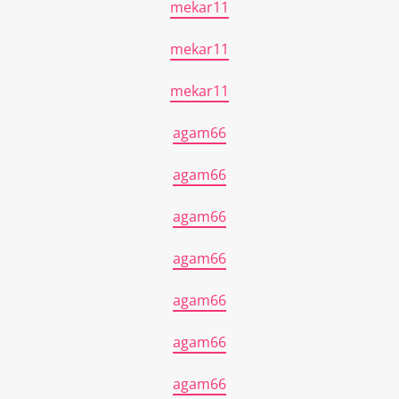
mekar11
mekar11
mekar11
agam66
agam66
agam66
agam66
agam66
agam66
agam66