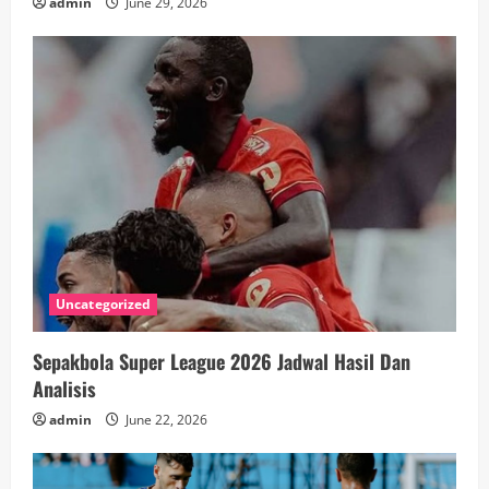
admin
June 29, 2026
Uncategorized
Sepakbola Super League 2026 Jadwal Hasil Dan
Analisis
admin
June 22, 2026