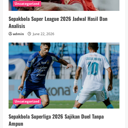
Uncategorized
Sepakbola Super League 2026 Jadwal Hasil Dan
Analisis
admin
June 22, 2026
Uncategorized
Sepakbola Superliga 2026 Sajikan Duel Tanpa
Ampun