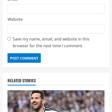
Website
Save my name, email, and website in this
browser for the next time I comment.
RELATED STORIES