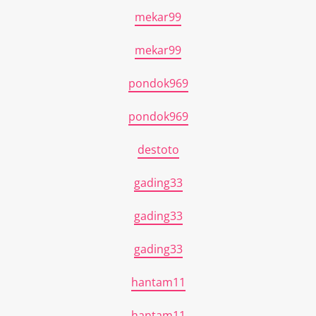
mekar99
mekar99
pondok969
pondok969
destoto
gading33
gading33
gading33
hantam11
hantam11