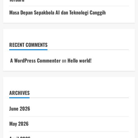
Masa Depan Sepakbola AI dan Teknologi Canggih
RECENT COMMENTS
A WordPress Commenter
on
Hello world!
ARCHIVES
June 2026
May 2026