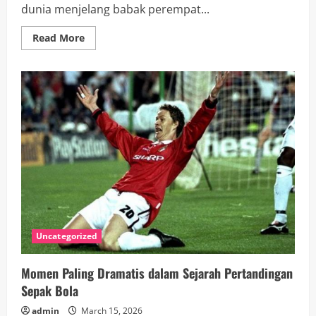
dunia menjelang babak perempat...
Read
Read More
more
about
Peluang
Juara
Champions
League
2026
Kini
Semakin
Terbuka
Uncategorized
Momen Paling Dramatis dalam Sejarah Pertandingan
Sepak Bola
admin
March 15, 2026