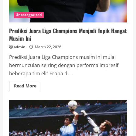
Uncategorized
Prediksi Juara Liga Champions Menjadi Topik Hangat
Musim Ini
admin
March 22, 2026
Prediksi Juara Liga Champions musim ini mulai
bermunculan seiring dengan performa impresif
beberapa tim elit Eropa di...
Read
Read More
more
about
Prediksi
Juara
Liga
Champions
Menjadi
Topik
Hangat
Musim
Ini