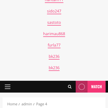
sido247
sastoto
harimau868
furla77
bk236
bk236
WATCH
Primary
Menu
Home
admin
Page 4