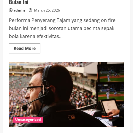
Bulan Ini
admin
March 25, 2026
Performa Penyerang Tajam yang sedang on fire
bulan ini menjadi sorotan utama pecinta sepak
bola karena efektivitas...
Read
Read More
more
about
Performa
Penyerang
Tajam
yang
Sedang
On
Fire
Bulan
Ini
Uncategorized