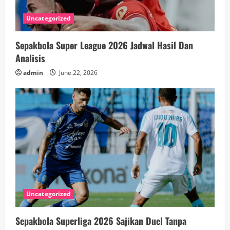
Uncategorized
Sepakbola Super League 2026 Jadwal Hasil Dan
Analisis
admin
June 22, 2026
Uncategorized
Sepakbola Superliga 2026 Sajikan Duel Tanpa