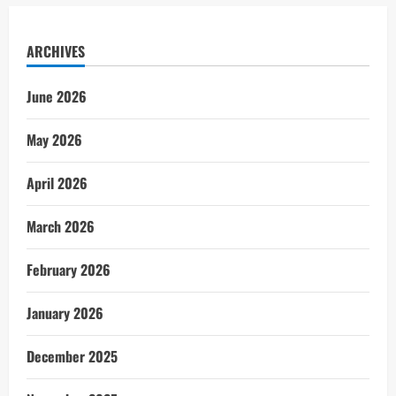
ARCHIVES
June 2026
May 2026
April 2026
March 2026
February 2026
January 2026
December 2025