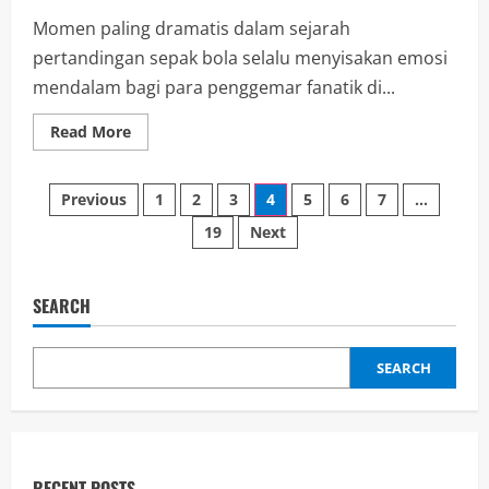
Momen paling dramatis dalam sejarah
pertandingan sepak bola selalu menyisakan emosi
mendalam bagi para penggemar fanatik di...
Read
Read More
more
about
Momen
Posts
Paling
Previous
1
2
3
4
5
6
7
…
Dramatis
dalam
19
Next
pagination
Sejarah
Pertandingan
Sepak
Bola
SEARCH
SEARCH
RECENT POSTS