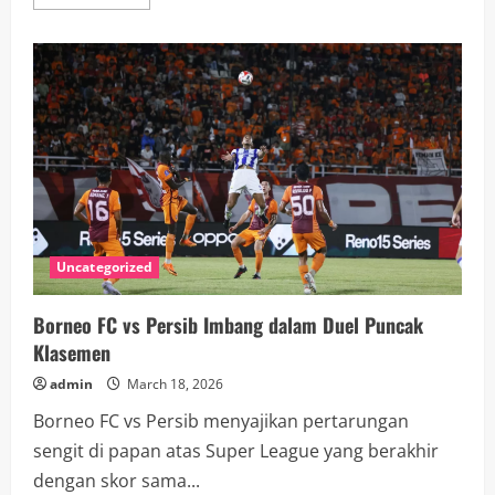
more
about
Manfaat
Olahraga
Sepakbola
Bagi
Kesehatan
Tubuh
Dan
Mental
Uncategorized
Borneo FC vs Persib Imbang dalam Duel Puncak
Klasemen
admin
March 18, 2026
Borneo FC vs Persib menyajikan pertarungan
sengit di papan atas Super League yang berakhir
dengan skor sama...