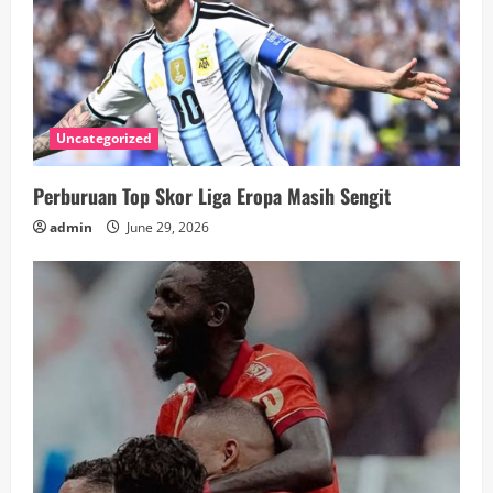
Uncategorized
Perburuan Top Skor Liga Eropa Masih Sengit
admin
June 29, 2026