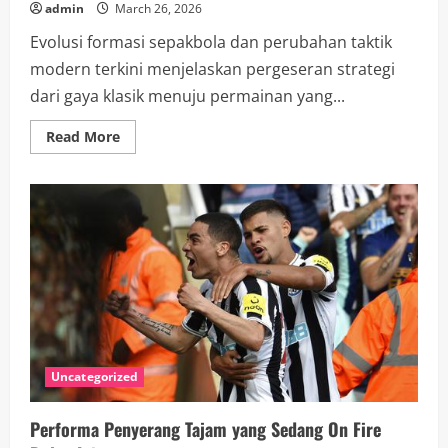
admin
March 26, 2026
Evolusi formasi sepakbola dan perubahan taktik
modern terkini menjelaskan pergeseran strategi
dari gaya klasik menuju permainan yang...
Read
Read More
more
about
Evolusi
Formasi
Sepakbola
Dan
Perubahan
Taktik
Modern
Terkini
Uncategorized
Performa Penyerang Tajam yang Sedang On Fire