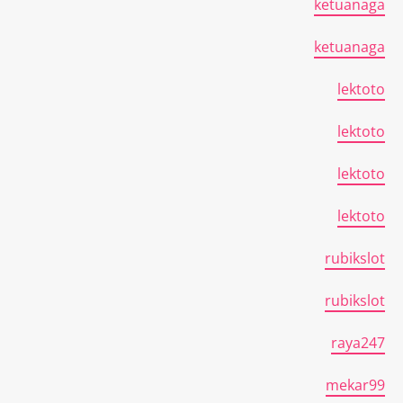
ketuanaga
ketuanaga
lektoto
lektoto
lektoto
lektoto
rubikslot
rubikslot
raya247
mekar99