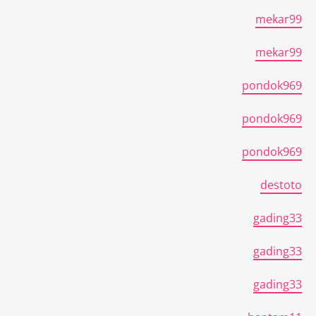
mekar99
mekar99
pondok969
pondok969
pondok969
destoto
gading33
gading33
gading33