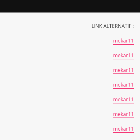
LINK ALTERNATIF :
mekar11
mekar11
mekar11
mekar11
mekar11
mekar11
mekar11