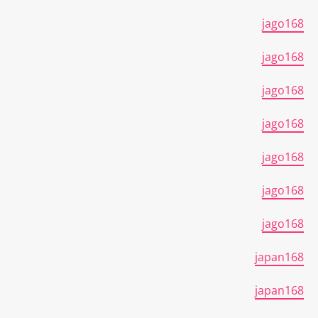
jago168
jago168
jago168
jago168
jago168
jago168
jago168
japan168
japan168