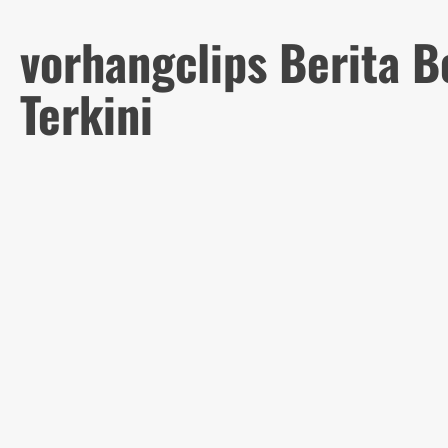
vorhangclips Berita B
Terkini