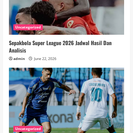
Uncategorized
Sepakbola Super League 2026 Jadwal Hasil Dan
Analisis
admin
June 22, 2026
Uncategorized