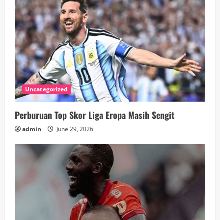
Uncategorized
Perburuan Top Skor Liga Eropa Masih Sengit
admin
June 29, 2026