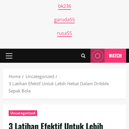
bk236
garuda55
rusa55
WATCH
Primary
Menu
Home
Uncategorized
3 Latihan Efektif Untuk Lebih Hebat Dalam Dribble
Sepak Bola
Uncategorized
3 Latihan Efektif Untuk Lebih