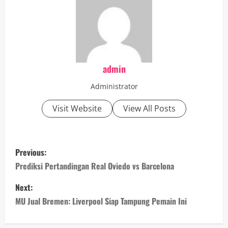
admin
Administrator
Visit Website
View All Posts
P
Previous:
o
Prediksi Pertandingan Real Oviedo vs Barcelona
s
Next:
MU Jual Bremen: Liverpool Siap Tampung Pemain Ini
t