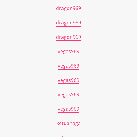
dragon969
dragon969
dragon969
vegas969
vegas969
vegas969
vegas969
vegas969
ketuanaga