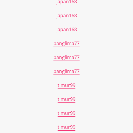
japan168
japan168
japan168
panglima77
panglima77
panglima77
timur99
timur99
timur99
timur99