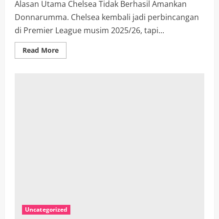
Alasan Utama Chelsea Tidak Berhasil Amankan
Donnarumma. Chelsea kembali jadi perbincangan
di Premier League musim 2025/26, tapi...
Read
Read More
more
about
Alasan
Utama
Chelsea
Tidak
Berhasil
Amankan
Donnarumma
Uncategorized