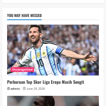
YOU MAY HAVE MISSED
Uncategorized
Perburuan Top Skor Liga Eropa Masih Sengit
admin
June 29, 2026