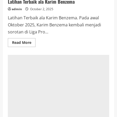
Latihan Terbaik ala Karim Benzema
admin
October 2, 2025
Latihan Terbaik ala Karim Benzema. Pada awal
Oktober 2025, Karim Benzema kembali menjadi
sorotan di Liga Pro...
Read
Read More
more
about
Latihan
Terbaik
ala
Karim
Benzema