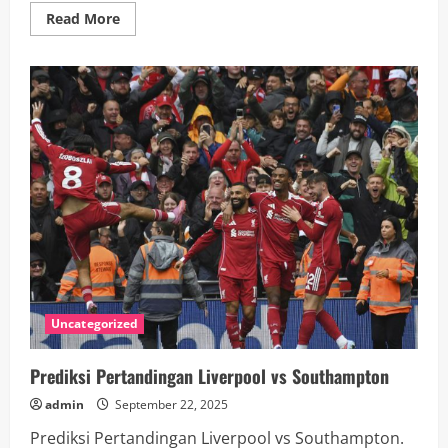
Read
Read More
more
about
Hasil
Akhir
Pertandingan
Borneo
FC
vs
Persis
Solo
Uncategorized
Prediksi Pertandingan Liverpool vs Southampton
admin
September 22, 2025
Prediksi Pertandingan Liverpool vs Southampton.