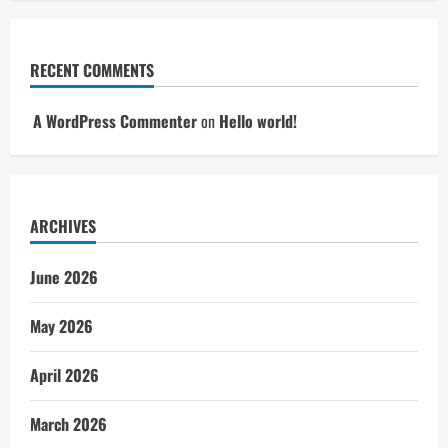
RECENT COMMENTS
A WordPress Commenter
on
Hello world!
ARCHIVES
June 2026
May 2026
April 2026
March 2026