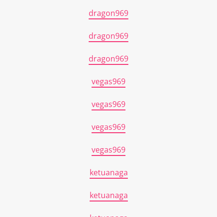
dragon969
dragon969
dragon969
vegas969
vegas969
vegas969
vegas969
ketuanaga
ketuanaga