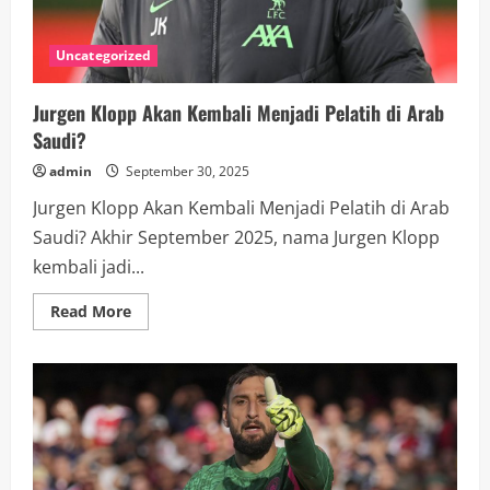
Uncategorized
Jurgen Klopp Akan Kembali Menjadi Pelatih di Arab
Saudi?
admin
September 30, 2025
Jurgen Klopp Akan Kembali Menjadi Pelatih di Arab
Saudi? Akhir September 2025, nama Jurgen Klopp
kembali jadi...
Read
Read More
more
about
Jurgen
Klopp
Akan
Kembali
Menjadi
Pelatih
di
Arab
Saudi?