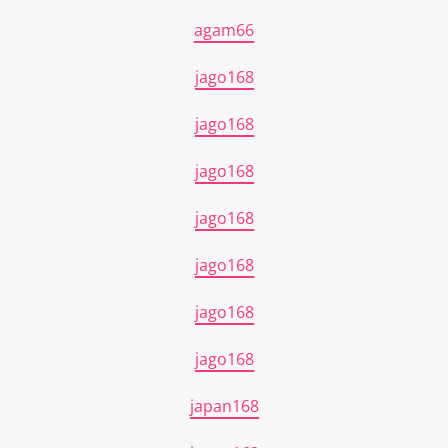
agam66
jago168
jago168
jago168
jago168
jago168
jago168
jago168
japan168