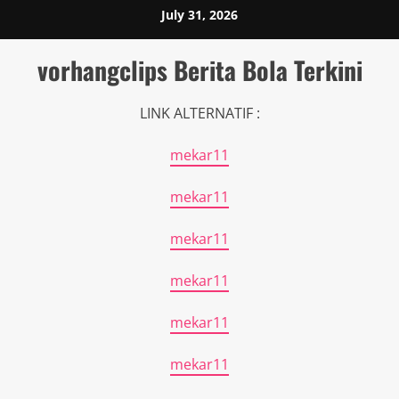
Skip
July 31, 2026
to
content
vorhangclips Berita Bola Terkini
LINK ALTERNATIF :
mekar11
mekar11
mekar11
mekar11
mekar11
mekar11