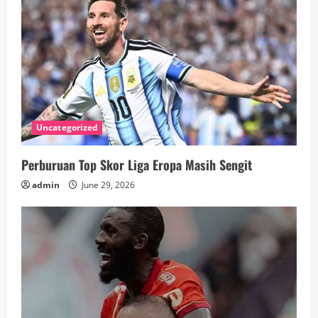
Uncategorized
Perburuan Top Skor Liga Eropa Masih Sengit
admin
June 29, 2026