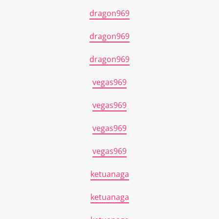
dragon969
dragon969
dragon969
vegas969
vegas969
vegas969
vegas969
ketuanaga
ketuanaga