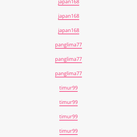
japan168
japan168
japan168
panglima77
panglima77
panglima77
timur99
timur99
timur99
timur99