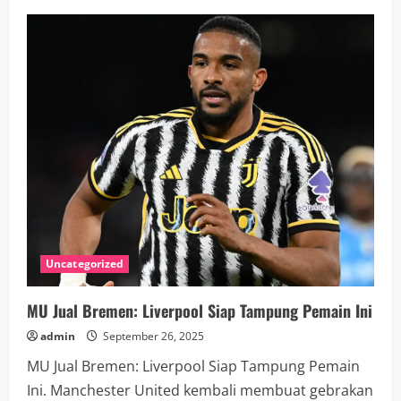
Alasan
Utama
Chelsea
Tidak
Berhasil
Amankan
Donnarumma
Uncategorized
MU Jual Bremen: Liverpool Siap Tampung Pemain Ini
admin
September 26, 2025
MU Jual Bremen: Liverpool Siap Tampung Pemain
Ini. Manchester United kembali membuat gebrakan