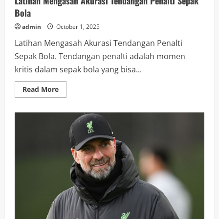
Latihan Mengasah Akurasi Tendangan Penalti Sepak
Bola
admin
October 1, 2025
Latihan Mengasah Akurasi Tendangan Penalti
Sepak Bola. Tendangan penalti adalah momen
kritis dalam sepak bola yang bisa...
Read
Read More
more
about
Latihan
Mengasah
Akurasi
Tendangan
Penalti
Sepak
Bola