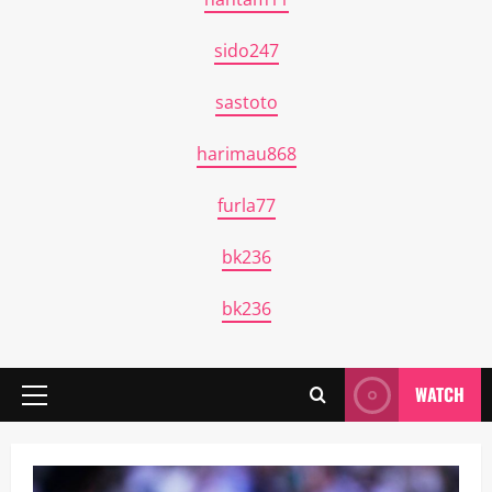
sido247
sastoto
harimau868
furla77
bk236
bk236
WATCH
Primary
Menu