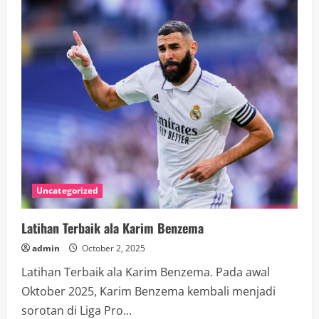
Uncategorized
Latihan Terbaik ala Karim Benzema
admin
October 2, 2025
Latihan Terbaik ala Karim Benzema. Pada awal
Oktober 2025, Karim Benzema kembali menjadi
sorotan di Liga Pro...