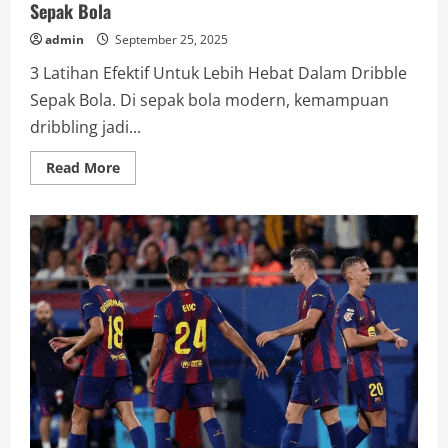
Sepak Bola
admin
September 25, 2025
3 Latihan Efektif Untuk Lebih Hebat Dalam Dribble
Sepak Bola. Di sepak bola modern, kemampuan
dribbling jadi...
Read
Read More
more
about
3
Latihan
Efektif
Untuk
Lebih
Hebat
Dalam
Dribble
Sepak
Bola