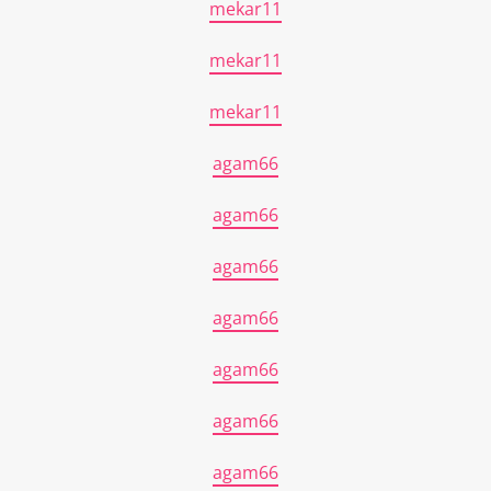
mekar11
mekar11
mekar11
agam66
agam66
agam66
agam66
agam66
agam66
agam66