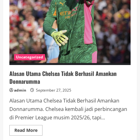
Uncategorized
Alasan Utama Chelsea Tidak Berhasil Amankan
Donnarumma
admin
September 27, 2025
Alasan Utama Chelsea Tidak Berhasil Amankan
Donnarumma. Chelsea kembali jadi perbincangan
di Premier League musim 2025/26, tapi...
Read
Read More
more
about