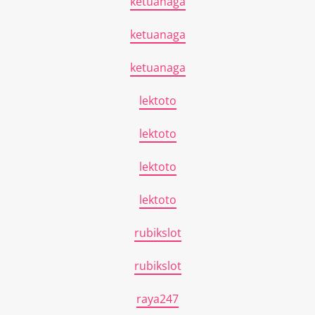
ketuanaga
ketuanaga
ketuanaga
lektoto
lektoto
lektoto
lektoto
rubikslot
rubikslot
raya247