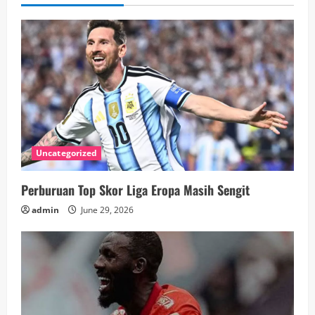
Uncategorized
Perburuan Top Skor Liga Eropa Masih Sengit
admin
June 29, 2026