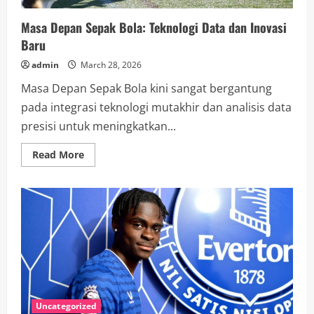
Masa Depan Sepak Bola: Teknologi Data dan Inovasi
Baru
admin
March 28, 2026
Masa Depan Sepak Bola kini sangat bergantung
pada integrasi teknologi mutakhir dan analisis data
presisi untuk meningkatkan...
Read
Read More
more
about
Masa
Depan
Sepak
Bola:
Teknologi
Data
dan
Inovasi
Baru
Uncategorized