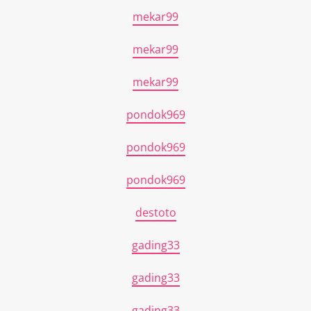
mekar99
mekar99
mekar99
pondok969
pondok969
pondok969
destoto
gading33
gading33
gading33