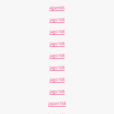
agam66
jago168
jago168
jago168
jago168
jago168
jago168
jago168
japan168