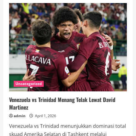
Timnas
Indonesia
Gagal
Juara
FIFA
Series
Usai
Kalah
Uncategorized
Venezuela vs Trinidad Menang Telak Lewat David
Martinez
admin
April 1, 2026
Venezuela vs Trinidad menunjukkan dominasi total
skuad Amerika Selatan di Tashkent melalui