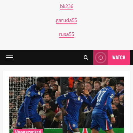
bk236
garuda55
rusa55
WATCH
Primary
Menu
Uncategorized