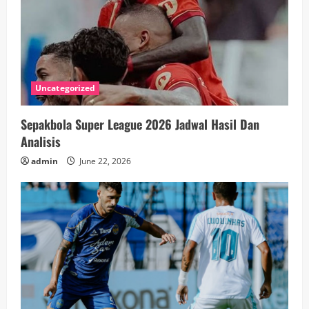
Uncategorized
Sepakbola Super League 2026 Jadwal Hasil Dan
Analisis
admin
June 22, 2026