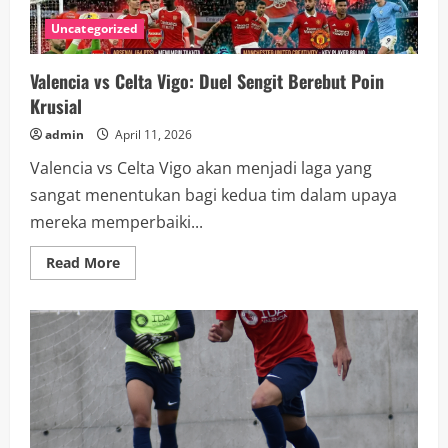
Uncategorized
Valencia vs Celta Vigo: Duel Sengit Berebut Poin
Krusial
admin
April 11, 2026
Valencia vs Celta Vigo akan menjadi laga yang
sangat menentukan bagi kedua tim dalam upaya
mereka memperbaiki...
Read
Read More
more
about
Valencia
vs
Celta
Vigo:
Duel
Sengit
Berebut
Poin
Krusial