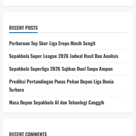
RECENT POSTS
Perburuan Top Skor Liga Eropa Masih Sengit
Sepakbola Super League 2026 Jadwal Hasil Dan Analisis
Sepakbola Superliga 2026 Sajikan Duel Tanpa Ampun
Prediksi Pertandingan Panas Pekan Depan Liga Dunia
Terbaru
Masa Depan Sepakbola AI dan Teknologi Canggih
RECENT COMMENTS