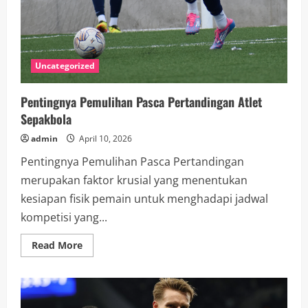
Uncategorized
Pentingnya Pemulihan Pasca Pertandingan Atlet
Sepakbola
admin
April 10, 2026
Pentingnya Pemulihan Pasca Pertandingan
merupakan faktor krusial yang menentukan
kesiapan fisik pemain untuk menghadapi jadwal
kompetisi yang...
Read
Read More
more
about
Pentingnya
Pemulihan
Pasca
Pertandingan