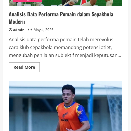
Analisis Data Performa Pemain dalam Sepakbola
Modern
admin
May 4, 2026
Analisis data performa pemain telah merevolusi
cara klub sepakbola memandang potensi atlet,
mengubah penilaian subjektif menjadi keputusan...
Read
Read More
more
about
Analisis
Data
Performa
Pemain
dalam
Sepakbola
Modern